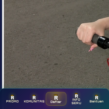
INFO
PROMO
KOMUNITAS
Bantuan
Daftar
SERU