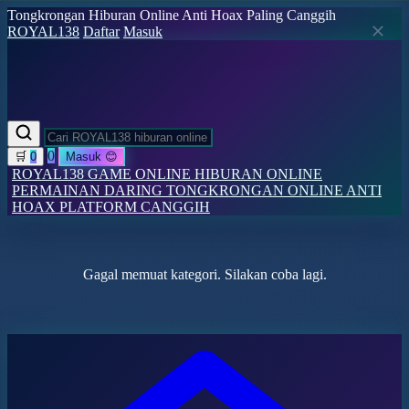
Tongkrongan Hiburan Online Anti Hoax Paling Canggih
ROYAL138
Daftar
Masuk
0
🛒
0
Masuk
😊
ROYAL138
GAME ONLINE
HIBURAN ONLINE
PERMAINAN DARING
TONGKRONGAN ONLINE
ANTI
HOAX
PLATFORM CANGGIH
Gagal memuat kategori. Silakan coba lagi.