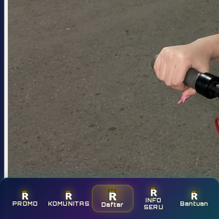
INFO
PROMO
KOMUNITAS
Bantuan
Daftar
SERU