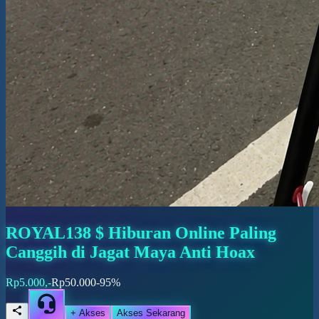
ROYAL138 $ Hiburan Online Paling
Canggih di Jagat Maya Anti Hoax
Rp5.000,-
Rp50.000
-95%
+ Akses
Akses Sekarang