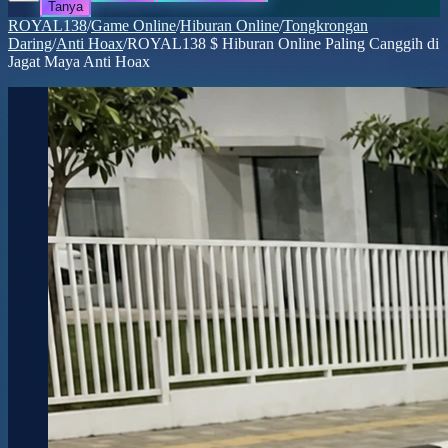
Tanya
ROYAL138
/
Game Online
/
Hiburan Online
/
Tongkrongan
Daring
/
Anti Hoax
/
ROYAL138 $ Hiburan Online Paling Canggih di
Jagat Maya Anti Hoax