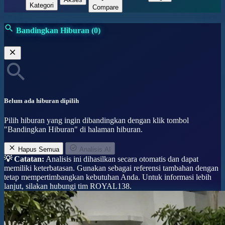
Kategori
Compare
Bandingkan Hiburan
(0)
Belum ada hiburan dipilih
Pilih hiburan yang ingin dibandingkan dengan klik tombol
"Bandingkan Hiburan" di halaman hiburan.
Hapus Semua
Analisis AI
💡 Catatan:
Analisis ini dihasilkan secara otomatis dan dapat
memiliki keterbatasan. Gunakan sebagai referensi tambahan dengan
tetap mempertimbangkan kebutuhan Anda. Untuk informasi lebih
lanjut, silakan hubungi tim ROYAL138.