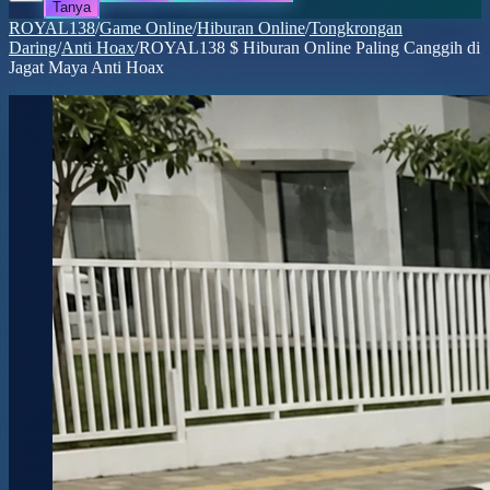
Tanya
ROYAL138
/
Game Online
/
Hiburan Online
/
Tongkrongan
Daring
/
Anti Hoax
/
ROYAL138 $ Hiburan Online Paling Canggih di
Jagat Maya Anti Hoax