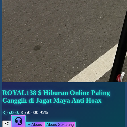
ROYAL138 $ Hiburan Online Paling
Canggih di Jagat Maya Anti Hoax
Rp5.000,-
Rp50.000
-95%
+ Akses
Akses Sekarang