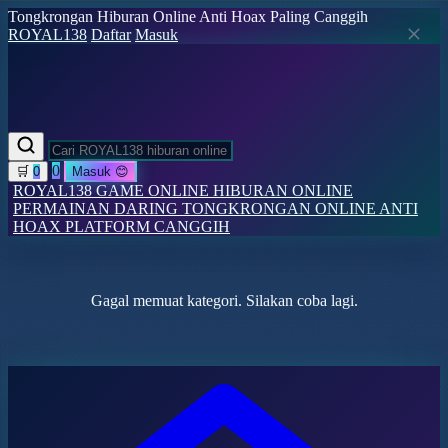
Tongkrongan Hiburan Online Anti Hoax Paling Canggih
ROYAL138
Daftar
Masuk
0
🛒
0
Masuk
😊
ROYAL138
GAME ONLINE
HIBURAN ONLINE
PERMAINAN DARING
TONGKRONGAN ONLINE
ANTI
HOAX
PLATFORM CANGGIH
Gagal memuat kategori. Silakan coba lagi.