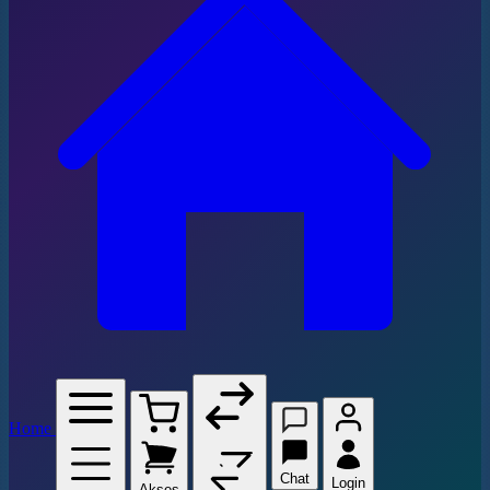
Home
Chat
Login
Akses