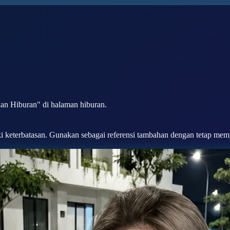
kan Hiburan" di halaman hiburan.
iki keterbatasan. Gunakan sebagai referensi tambahan dengan tetap me