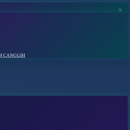
M CANGGIH