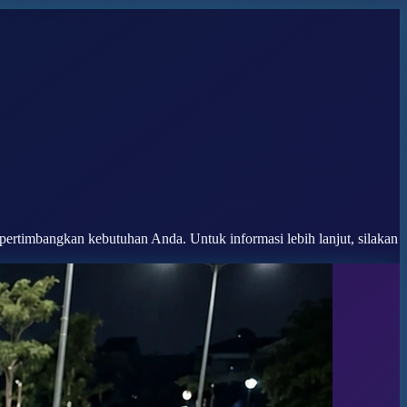
mpertimbangkan kebutuhan Anda. Untuk informasi lebih lanjut, silakan