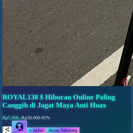
ROYAL138 $ Hiburan Online Paling
Canggih di Jagat Maya Anti Hoax
Rp5.000,-
Rp50.000
-95%
+ Akses
Akses Sekarang