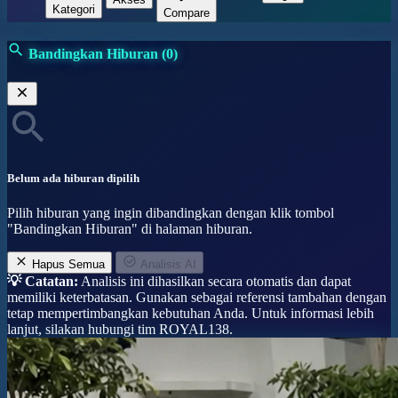
Kategori
Compare
Bandingkan Hiburan
(0)
Belum ada hiburan dipilih
Pilih hiburan yang ingin dibandingkan dengan klik tombol
"Bandingkan Hiburan" di halaman hiburan.
Hapus Semua
Analisis AI
💡 Catatan:
Analisis ini dihasilkan secara otomatis dan dapat
memiliki keterbatasan. Gunakan sebagai referensi tambahan dengan
tetap mempertimbangkan kebutuhan Anda. Untuk informasi lebih
lanjut, silakan hubungi tim ROYAL138.