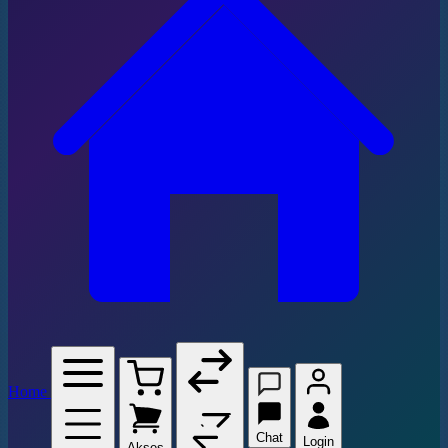
Home
Chat
Login
Akses