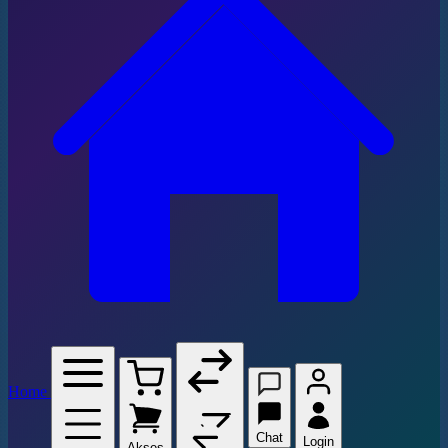
Home
Chat
Login
Akses