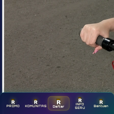
INFO
PROMO
KOMUNITAS
Bantuan
Daftar
SERU