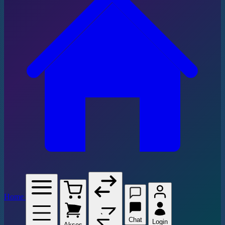
Home
Chat
Login
Akses