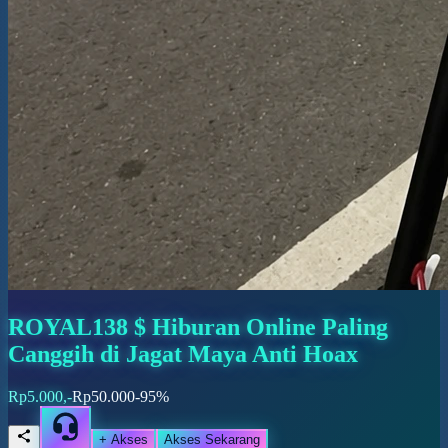
ROYAL138 $ Hiburan Online Paling
Canggih di Jagat Maya Anti Hoax
Rp5.000,-
Rp50.000
-95%
+ Akses
Akses Sekarang