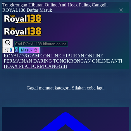
Tongkrongan Hiburan Online Anti Hoax Paling Canggih
ROYAL138
Daftar
Masuk
0
🛒
0
Masuk
😊
ROYAL138
GAME ONLINE
HIBURAN ONLINE
PERMAINAN DARING
TONGKRONGAN ONLINE
ANTI
HOAX
PLATFORM CANGGIH
Gagal memuat kategori. Silakan coba lagi.