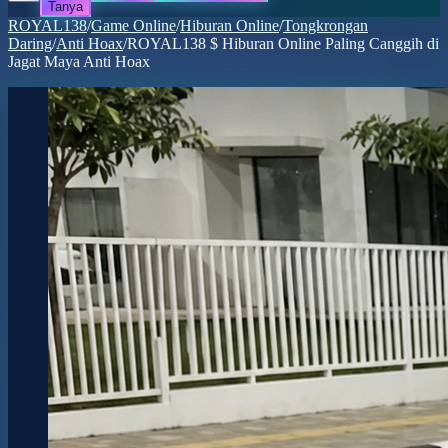
Tanya
ROYAL138
/
Game Online
/
Hiburan Online
/
Tongkrongan
Daring
/
Anti Hoax
/
ROYAL138 $ Hiburan Online Paling Canggih di
Jagat Maya Anti Hoax