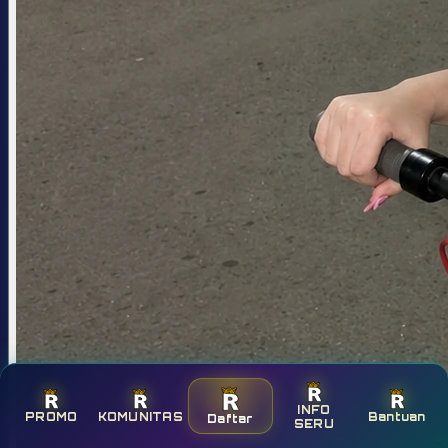
INFO
PROMO
KOMUNITAS
Bantuan
Daftar
SERU