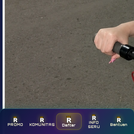
INFO
PROMO
KOMUNITAS
Bantuan
Daftar
SERU