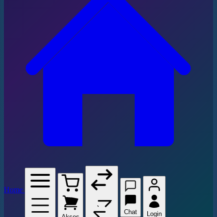
Home
Chat
Login
Akses