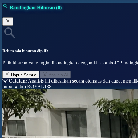
Bandingkan Hiburan
(0)
Belum ada hiburan dipilih
Pilih hiburan yang ingin dibandingkan dengan klik tombol "Banding
Hapus Semua
Analisis AI
💡 Catatan:
Analisis ini dihasilkan secara otomatis dan dapat memil
hubungi tim ROYAL138.