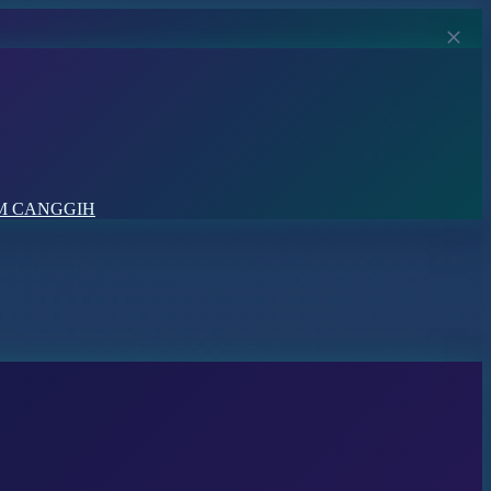
M CANGGIH