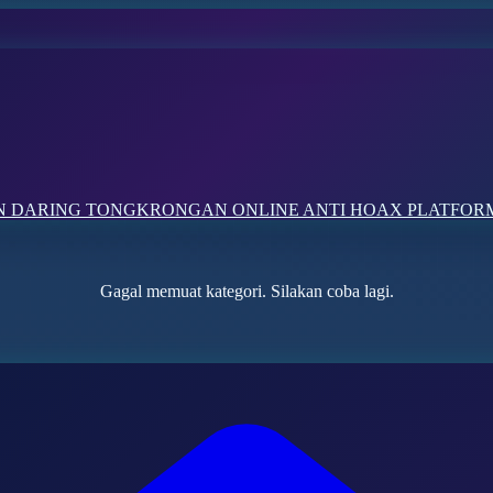
N DARING
TONGKRONGAN ONLINE
ANTI HOAX
PLATFOR
Gagal memuat kategori. Silakan coba lagi.