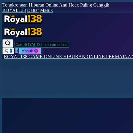
Tongkrongan Hiburan Online Anti Hoax Paling Canggih
ROYAL138
Daftar
Masuk
0
🛒
0
Masuk
😊
ROYAL138
GAME ONLINE
HIBURAN ONLINE
PERMAINA