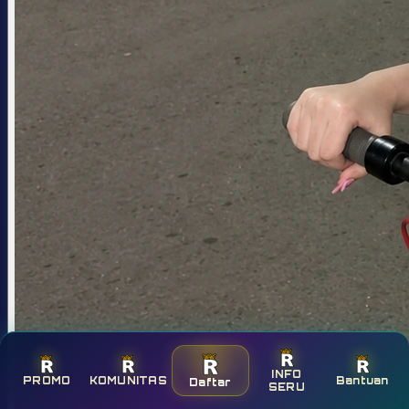
INFO
PROMO
KOMUNITAS
Bantuan
Daftar
SERU