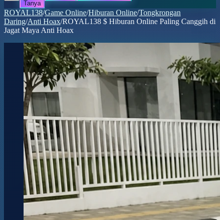
Tanya
ROYAL138
/
Game Online
/
Hiburan Online
/
Tongkrongan
Daring
/
Anti Hoax
/
ROYAL138 $ Hiburan Online Paling Canggih di
Jagat Maya Anti Hoax