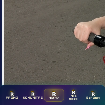
INFO
PROMO
KOMUNITAS
Bantuan
Daftar
SERU