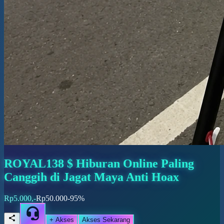
ROYAL138 $ Hiburan Online Paling
Canggih di Jagat Maya Anti Hoax
Rp5.000,-
Rp50.000
-95%
+ Akses
Akses Sekarang