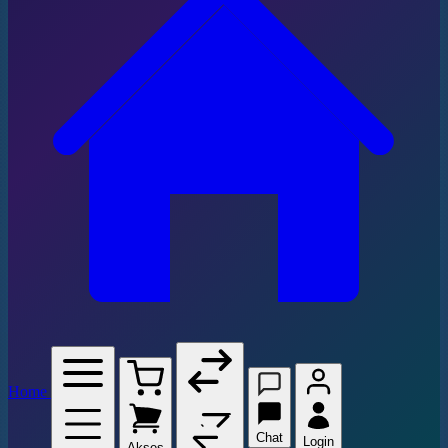
Home
Chat
Login
Akses