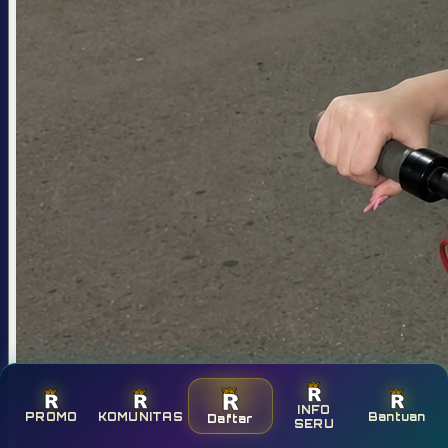
INFO
PROMO
KOMUNITAS
Bantuan
Daftar
SERU