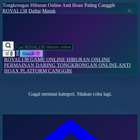
Tongkrongan Hiburan Online Anti Hoax Paling Canggih
ROYAL138
Daftar
Masuk
0
🛒
0
Masuk
😊
ROYAL138
GAME ONLINE
HIBURAN ONLINE
PERMAINAN DARING
TONGKRONGAN ONLINE
ANTI
HOAX
PLATFORM CANGGIH
Gagal memuat kategori. Silakan coba lagi.