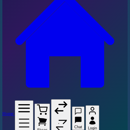
Home
Chat
Login
Akses