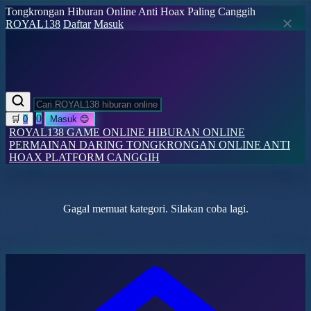
Tongkrongan Hiburan Online Anti Hoax Paling Canggih
ROYAL138
Daftar
Masuk
0
🛒
0
Masuk
😊
ROYAL138
GAME ONLINE
HIBURAN ONLINE
PERMAINAN DARING
TONGKRONGAN ONLINE
ANTI
HOAX
PLATFORM CANGGIH
Gagal memuat kategori. Silakan coba lagi.