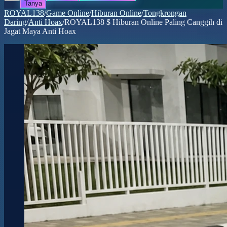
Tanya
ROYAL138
/
Game Online
/
Hiburan Online
/
Tongkrongan
Daring
/
Anti Hoax
/
ROYAL138 $ Hiburan Online Paling Canggih di
Jagat Maya Anti Hoax