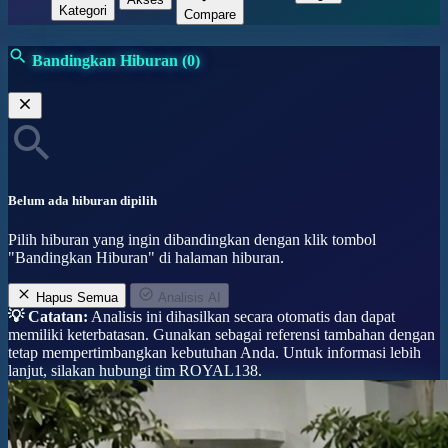
Kategori
Compare
Bandingkan Hiburan
(0)
Belum ada hiburan dipilih
Pilih hiburan yang ingin dibandingkan dengan klik tombol
"Bandingkan Hiburan" di halaman hiburan.
Hapus Semua
Analisis AI
💡 Catatan:
Analisis ini dihasilkan secara otomatis dan dapat
memiliki keterbatasan. Gunakan sebagai referensi tambahan dengan
tetap mempertimbangkan kebutuhan Anda. Untuk informasi lebih
lanjut, silakan hubungi tim ROYAL138.