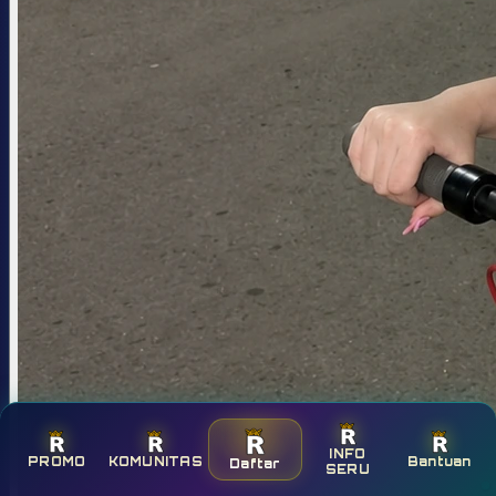
INFO
PROMO
KOMUNITAS
Bantuan
Daftar
SERU