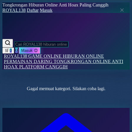
Tongkrongan Hiburan Online Anti Hoax Paling Canggih
ROYAL138
Daftar
Masuk
0
🛒
0
Masuk
😊
ROYAL138
GAME ONLINE
HIBURAN ONLINE
PERMAINAN DARING
TONGKRONGAN ONLINE
ANTI
HOAX
PLATFORM CANGGIH
Gagal memuat kategori. Silakan coba lagi.