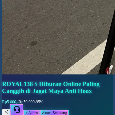
ROYAL138 $ Hiburan Online Paling
Canggih di Jagat Maya Anti Hoax
Rp5.000,-
Rp50.000
-95%
+ Akses
Akses Sekarang