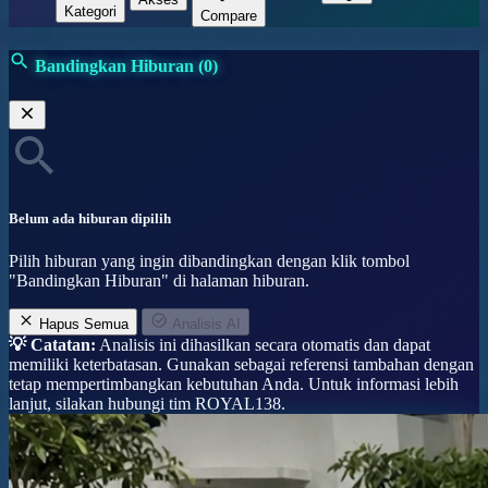
Kategori
Compare
Bandingkan Hiburan
(0)
Belum ada hiburan dipilih
Pilih hiburan yang ingin dibandingkan dengan klik tombol
"Bandingkan Hiburan" di halaman hiburan.
Hapus Semua
Analisis AI
💡 Catatan:
Analisis ini dihasilkan secara otomatis dan dapat
memiliki keterbatasan. Gunakan sebagai referensi tambahan dengan
tetap mempertimbangkan kebutuhan Anda. Untuk informasi lebih
lanjut, silakan hubungi tim ROYAL138.