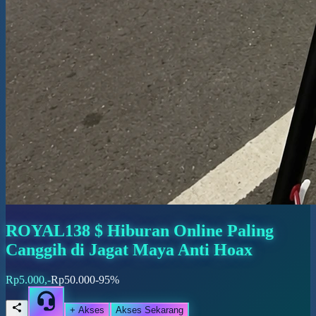
ROYAL138 $ Hiburan Online Paling
Canggih di Jagat Maya Anti Hoax
Rp5.000,-
Rp50.000
-95%
+ Akses
Akses Sekarang