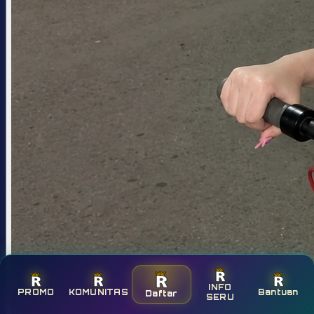
INFO
PROMO
KOMUNITAS
Bantuan
Daftar
SERU