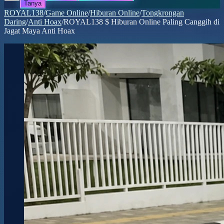
Tanya
ROYAL138
/
Game Online
/
Hiburan Online
/
Tongkrongan
Daring
/
Anti Hoax
/
ROYAL138 $ Hiburan Online Paling Canggih di
Jagat Maya Anti Hoax