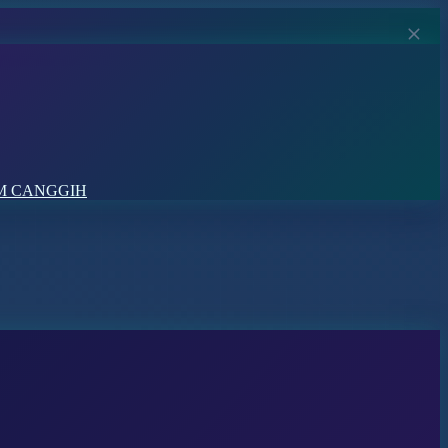
M CANGGIH