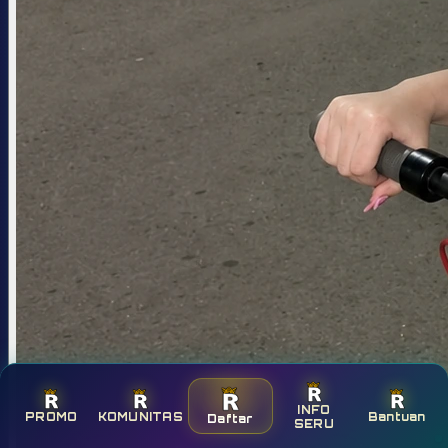
INFO
PROMO
KOMUNITAS
Bantuan
Daftar
SERU