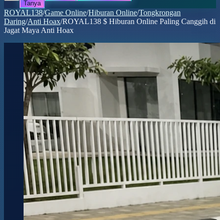
Tanya
ROYAL138
/
Game Online
/
Hiburan Online
/
Tongkrongan
Daring
/
Anti Hoax
/
ROYAL138 $ Hiburan Online Paling Canggih di
Jagat Maya Anti Hoax