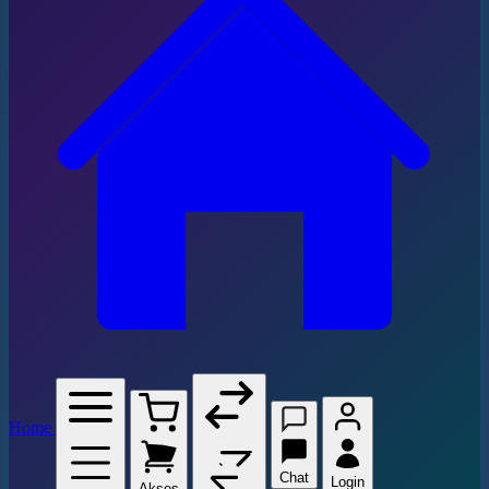
Home
Chat
Login
Akses