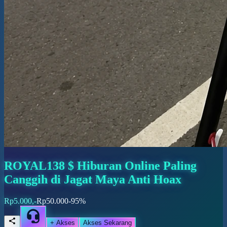
ROYAL138 $ Hiburan Online Paling
Canggih di Jagat Maya Anti Hoax
Rp5.000,-
Rp50.000
-95%
+ Akses
Akses Sekarang