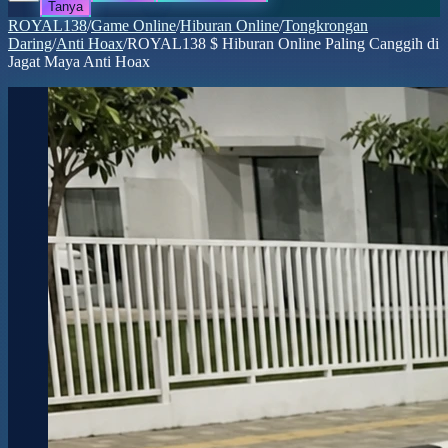
Tanya
ROYAL138
/
Game Online
/
Hiburan Online
/
Tongkrongan
Daring
/
Anti Hoax
/
ROYAL138 $ Hiburan Online Paling Canggih di
Jagat Maya Anti Hoax