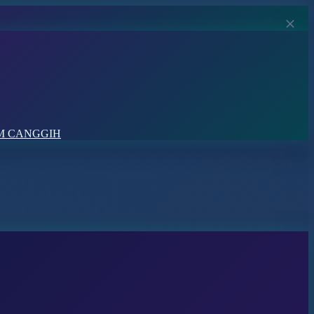
M CANGGIH