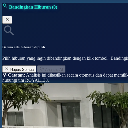
Bandingkan Hiburan
(0)
Belum ada hiburan dipilih
Pilih hiburan yang ingin dibandingkan dengan klik tombol "Banding
Hapus Semua
Analisis AI
💡 Catatan:
Analisis ini dihasilkan secara otomatis dan dapat memil
hubungi tim ROYAL138.