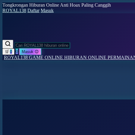
Tongkrongan Hiburan Online Anti Hoax Paling Canggih
ROYAL138
Daftar
Masuk
0
🛒
0
Masuk
😊
ROYAL138
GAME ONLINE
HIBURAN ONLINE
PERMAINA